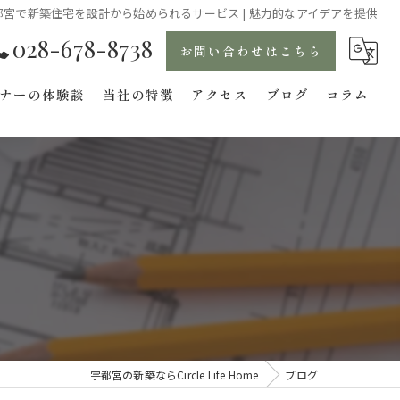
都宮で新築住宅を設計から始められるサービス | 魅力的なアイデアを提供
028-678-8738
お問い合わせはこちら
ナーの体験談
当社の特徴
アクセス
ブログ
コラム
オーダーメイド
内装
設計
太陽光
IOT
宇都宮の新築ならCircle Life Home
ブログ