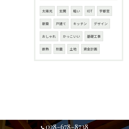
太陽光
玄関
暗い
IOT
宇都宮
新築
戸建て
キッチン
デザイン
おしゃれ
かっこいい
基礎工事
断熱
耐震
土地
資金計画
028-678-8738